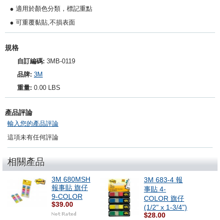
● 適用於顏色分類，標記重點
● 可重覆黏貼,不損表面
規格
自訂編碼:
3MB-0119
品牌:
3M
重量:
0.00 LBS
產品評論
輸入您的產品評論
這項未有任何評論
相關產品
3M 680MSH
3M 683-4 報
報事貼 旗仔
事貼 4-
9-COLOR
COLOR 旗仔
$39.00
(1/2" x 1-3/4")
$28.00