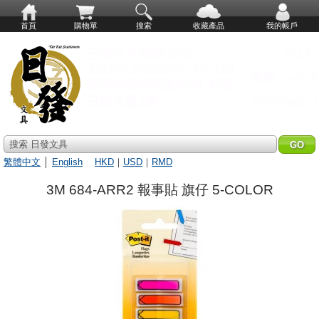
首頁
購物單
搜索
收藏產品
我的帳戶
搜索 日發文具
繁體中文
│
English
HKD
｜
USD
｜
RMD
3M 684-ARR2 報事貼 旗仔 5-COLOR