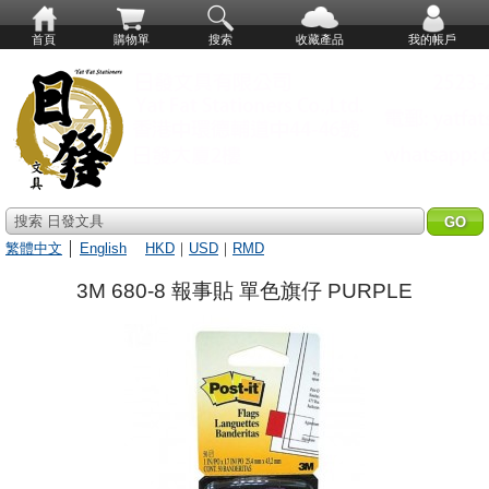
首頁
購物單
搜索
收藏產品
我的帳戶
搜索 日發文具
繁體中文
│
English
HKD
｜
USD
｜
RMD
3M 680-8 報事貼 單色旗仔 PURPLE