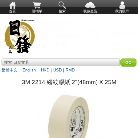
首頁
購物單
搜索
收藏產品
我的帳戶
搜索 日發文具
繁體中文
│
English
HKD
｜
USD
｜
RMD
3M 2214 縐紋膠紙 2"(48mm) X 25M