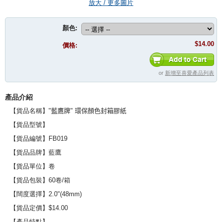
放大 / 更多圖片
顏色:
$14.00
價格:
or
新增至喜愛產品列表
產品介紹
【貨品名稱】
"
藍鷹牌
"
環保顏色封箱膠紙
【貨品型號】
【貨品編號】FB019
【貨品品牌】藍鷹
【貨品單位】卷
【貨品包裝】60卷/箱
【闊度選擇】2.0"(48mm)
【貨品定價】$14.00
【產品特點】