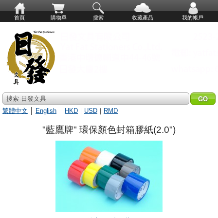
首頁
購物單
搜索
收藏產品
我的帳戶
搜索 日發文具
繁體中文
│
English
HKD
｜
USD
｜
RMD
"藍鷹牌" 環保顏色封箱膠紙(2.0")