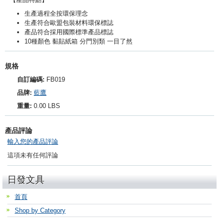
生產過程全按環保理念
生產符合歐盟包裝材料環保標誌
產品符合採用國際標準產品標誌
10種顏色 黏貼紙箱 分門別類 一目了然
規格
自訂編碼:
FB019
品牌:
藍鷹
重量:
0.00 LBS
產品評論
輸入您的產品評論
這項未有任何評論
日發文具
首頁
Shop by Category