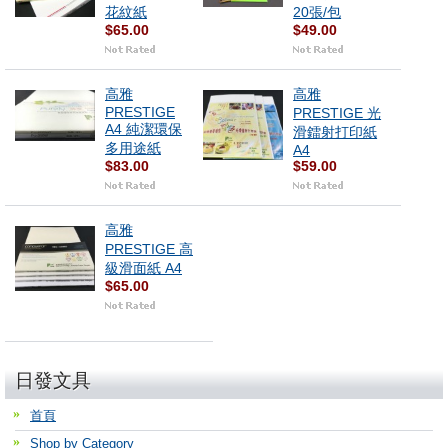
花紋紙
20張/包
$65.00
$49.00
高雅
高雅
PRESTIGE
PRESTIGE 光
A4 純潔環保
滑鐳射打印紙
多用途紙
A4
$83.00
$59.00
高雅
PRESTIGE 高
級滑面紙 A4
$65.00
日發文具
首頁
Shop by Category