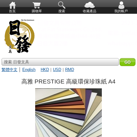
首頁
購物單
搜索
收藏產品
我的帳戶
搜索 日發文具
繁體中文
│
English
HKD
｜
USD
｜
RMD
高雅 PRESTIGE 高級環保珍珠紙 A4