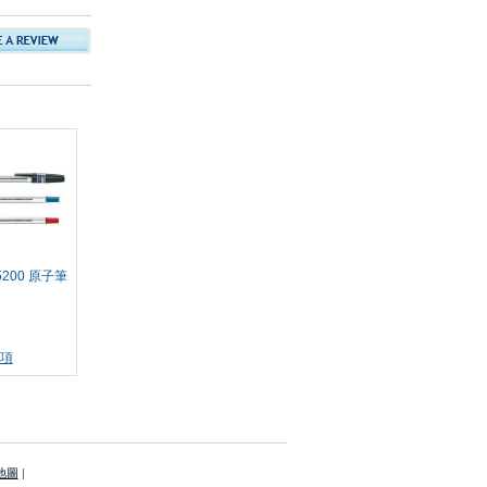
-5200 原子筆
項
地圖
|