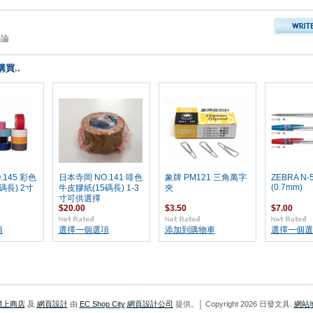
評論
買..
.145 彩色
日本寺岡 NO.141 啡色
象牌 PM121 三角萬字
ZEBRA N
(0.7mm)
碼長) 2寸
牛皮膠紙(15碼長) 1-3
夾
寸可供選擇
$20.00
$3.50
$7.00
項
選擇一個選項
添加到購物車
選擇一個選
網上商店
及
網頁設計
由
EC Shop City
網頁設計公司
提供。│ Copyright 2026 日發文具.
網站