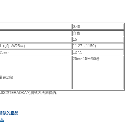
0.40
白色
15
（gf）/W25㎜）
11.27（1150）
25㎜）
127.5
25㎜×15
米
/60
卷
量在1箱)
IS或TERAOKA的測試方法測得的。
相似的產品
用品