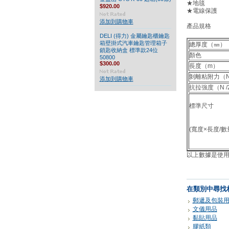
★地毯
$920.00
★電線保護
添加到購物車
產品規格
DELI (得力) 金屬鑰匙櫃鑰匙
箱壁掛式汽車鑰匙管理箱子
總厚度（㎜）
鎖匙收納盒 標準款24位
顏色
50800
$300.00
長度（m）
剝離粘附力（N
添加到購物車
抗拉強度（N /
標準尺寸
(寬度×長度/數
以上數據是使用J
在類別中尋找
郵遞及包裝
文儀用品
黏貼用品
膠紙類