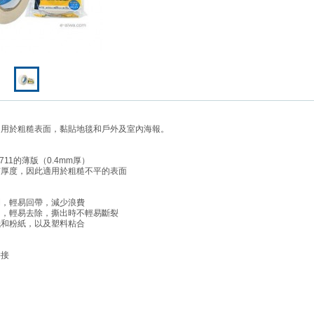
適用於粗糙表面，黏貼地毯和戶外及室內海報。
o.711的薄版（0.4mm厚）
有厚度，因此適用於粗糙不平的表面
開，輕易回帶，減少浪費
力，輕易去除，撕出時不輕易斷裂
紙和粉紙，以及塑料粘合
拼接