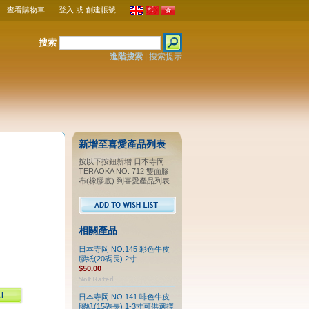
查看購物車
登入
或
創建帳號
搜索
進階搜索
|
搜索提示
新增至喜愛產品列表
按以下按鈕新增 日本寺岡
TERAOKA NO. 712 雙面膠
布(橡膠底) 到喜愛產品列表
相關產品
日本寺岡 NO.145 彩色牛皮
膠紙(20碼長) 2寸
$50.00
日本寺岡 NO.141 啡色牛皮
膠紙(15碼長) 1-3寸可供選擇