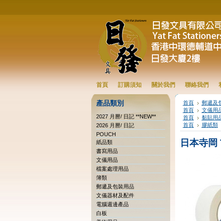
首頁
訂購須知
關於我們
聯絡我們
產品類別
首頁
郵遞及
首頁
文儀用
2027 月曆/ 日記 **NEW**
首頁
黏貼用
首頁
膠紙類
2026 月曆/ 日記
POUCH
日本寺岡 T
紙品類
書寫用品
文儀用品
檔案處理用品
簿類
郵遞及包裝用品
文儀器材及配件
電腦週邊產品
白板