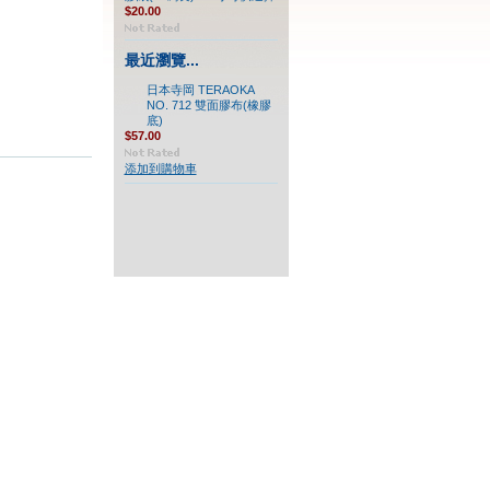
$20.00
最近瀏覽...
日本寺岡 TERAOKA
NO. 712 雙面膠布(橡膠
底)
$57.00
添加到購物車