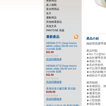
美術用品
桌上遊戲
茶水間用品
名片
運動用品
其他精選貨品
其他文具
PANTONE 色版
最新產品
產品介紹
HERMA 3771 Deep-freeze
織維雙面膠帶
labels yellow 26x40 mm ice
crystals 貼紙
產品特點：
$11.50
★
No.712是N
★
由於膠帶具
添加到購物車
★
初粘力強
★
良好持粘性
HERMA 3770 Deep-freeze
★
可以用手撕
labels white 26x40 mm ice
crystals 貼紙
★
出色的剝離
$11.50
★
能粘合牛皮
添加到購物車
應用範疇
：
★
各種固定、
香港街道大廈詳圖 第32版
★場地佈置
$145.00
★搬運包裝
★活動佈置
添加到購物車
★小型裝飾
★張貼海報
金益山 CYS K-30 匙箱(30條)