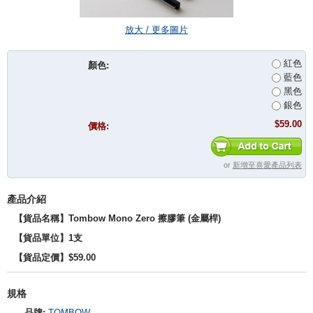
放大 / 更多圖片
紅色
顏色:
藍色
黑色
銀色
$59.00
價格:
or
新增至喜愛產品列表
產品介紹
【貨品名稱】Tombow Mono Zero 擦膠筆 (金屬桿)
【貨品單位】1支
【貨品定價】$59.00
規格
品牌:
TOMBOW