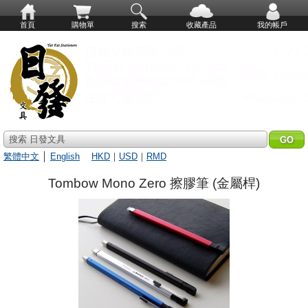
首頁
購物單
搜索
收藏產品
我的帳戶
搜索 日發文具
繁體中文
│
English
HKD
｜
USD
｜
RMD
Tombow Mono Zero 擦膠筆 (金屬桿)