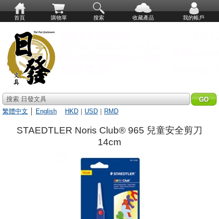
首頁
購物單
搜索
收藏產品
我的帳戶
搜索 日發文具
繁體中文
│
English
HKD
｜
USD
｜
RMD
STAEDTLER Noris Club® 965 兒童安全剪刀
14cm