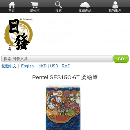
首頁
購物單
搜索
收藏產品
我的帳戶
搜索 日發文具
繁體中文
│
English
HKD
｜
USD
｜
RMD
Pentel SES15C-6T 柔繪筆