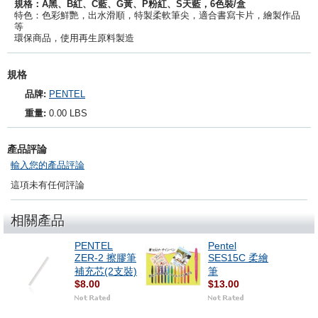
規格：A黑、B紅、C藍、G黃、P粉紅、S天藍，6色裝/盒
特色：色彩鮮艷，出水滑順，特製柔軟筆尖，適合書寫卡片，繪製作品
等
環保商品，使用再生原料製造
規格
品牌:
PENTEL
重量:
0.00 LBS
產品評論
輸入您的產品評論
這項未有任何評論
相關產品
PENTEL
Pentel
ZER-2 擦膠筆
SES15C 柔繪
補充芯(2支裝)
筆
$8.00
$13.00