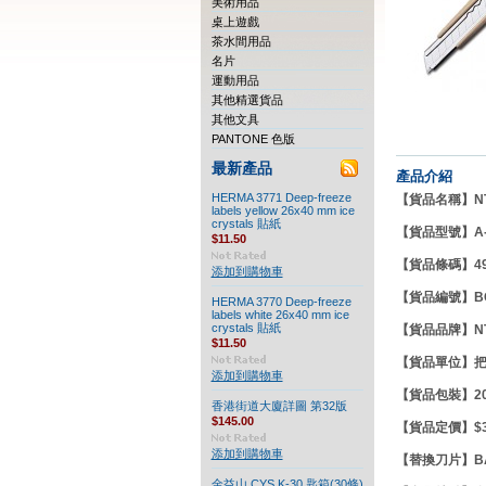
美術用品
桌上遊戲
茶水間用品
名片
運動用品
其他精選貨品
其他文具
PANTONE 色版
最新產品
產品介紹
HERMA 3771 Deep-freeze
【貨品名稱】NT 
labels yellow 26x40 mm ice
crystals 貼紙
【貨品型號】A-
$11.50
【貨品條碼】490
添加到購物車
【貨品編號】BG0
HERMA 3770 Deep-freeze
labels white 26x40 mm ice
crystals 貼紙
【貨品品牌】N
$11.50
【貨品單位】
添加到購物車
【貨品包裝】20
香港街道大廈詳圖 第32版
$145.00
【貨品定價】$33
添加到購物車
【替換刀片】BA-1
金益山 CYS K-30 匙箱(30條)