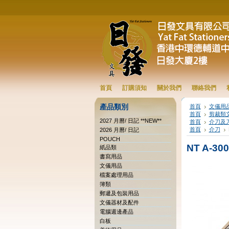
首頁
訂購須知
關於我們
聯絡我們
產品類別
首頁
文儀用
首頁
剪裁類
2027 月曆/ 日記 **NEW**
首頁
介刀及
首頁
介刀
2026 月曆/ 日記
POUCH
NT A-3
紙品類
書寫用品
文儀用品
檔案處理用品
簿類
郵遞及包裝用品
文儀器材及配件
電腦週邊產品
白板