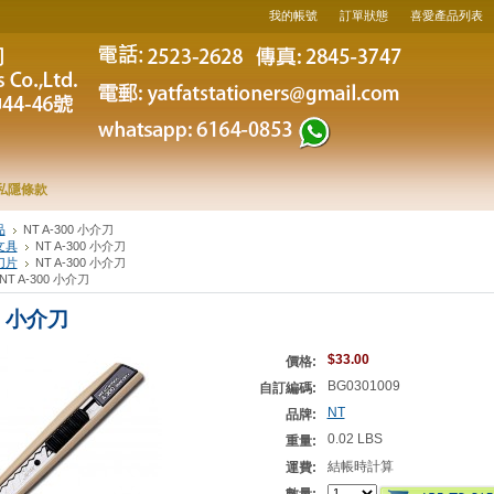
我的帳號
訂單狀態
喜愛產品列表
私隱條款
品
NT A-300 小介刀
文具
NT A-300 小介刀
刀片
NT A-300 小介刀
NT A-300 小介刀
00 小介刀
$33.00
價格:
BG0301009
自訂編碼:
NT
品牌:
0.02 LBS
重量:
結帳時計算
運費: