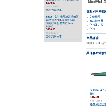
【產品特點】
$920.00
添加到購物車
在類別中尋找
DELI (得力) 金屬鑰匙櫃鑰匙
文儀用品
箱壁掛式汽車鑰匙管理箱子
剪裁類文具
鎖匙收納盒 標準款24位
介刀及刀片
50800
介刀
$300.00
添加到購物車
產品評論
這項未有任何
其他客戶還會購
SDI 0404
鎖)
$16.00
添加到購物