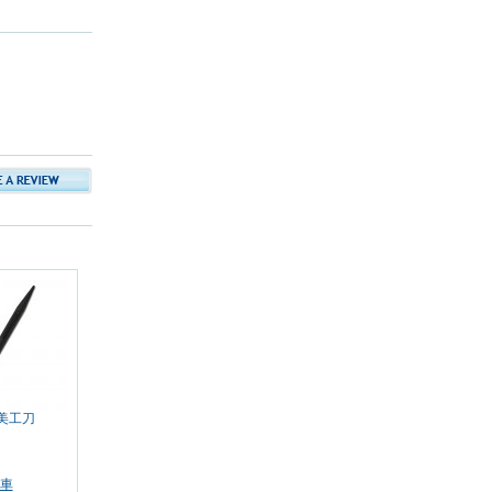
0 美工刀
車