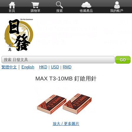
首頁
購物單
搜索
收藏產品
我的帳戶
搜索 日發文具
繁體中文
│
English
HKD
｜
USD
｜
RMD
MAX T3-10MB 釘鎗用針
放大 / 更多圖片