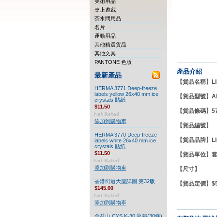
美術用品
桌上遊戲
茶水間用品
名片
運動用品
其他精選貨品
其他文具
PANTONE 色版
產品介紹
最新產品
【貨品名稱】LINE
HERMA 3771 Deep-freeze
labels yellow 26x40 mm ice
【貨品型號】
A
crystals 貼紙
$11.50
【貨品條碼】570
添加到購物車
【貨品編號】
HERMA 3770 Deep-freeze
【貨品品牌】
L
labels white 26x40 mm ice
crystals 貼紙
$11.50
【貨品單
添加到購物車
【尺寸】
香港街道大廈詳圖 第32版
【貨品定價】$57
$145.00
添加到購物車
金益山 CYS K-30 匙箱(30條)