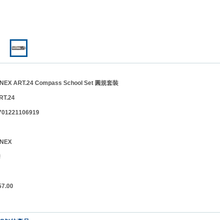
X ART.24 Compass School Set 圓規套裝
RT.24
1221106919
INEX
位】套
.00