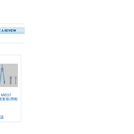
MI037
圓規套裝(用粗
項