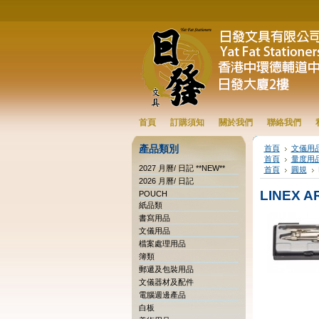
首頁
訂購須知
關於我們
聯絡我們
產品類別
首頁
文儀用
首頁
量度用
2027 月曆/ 日記 **NEW**
首頁
圓規
2026 月曆/ 日記
LINEX A
POUCH
紙品類
書寫用品
文儀用品
檔案處理用品
簿類
郵遞及包裝用品
文儀器材及配件
電腦週邊產品
白板