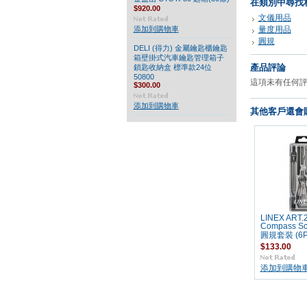
在類別中尋找
$920.00
文儀用品
添加到購物車
量度用品
圓規
DELI (得力) 金屬鑰匙櫃鑰匙
箱壁掛式汽車鑰匙管理箱子
產品評論
鎖匙收納盒 標準款24位
50800
這項未有任何
$300.00
添加到購物車
其他客戶還會購
LINEX ART.
Compass Sc
圓規套裝 (6P
$133.00
添加到購物