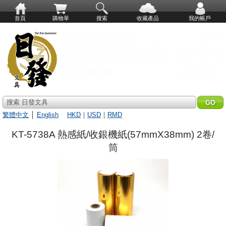
首頁
購物單
搜索
收藏產品
我的帳戶
搜索 日發文具
繁體中文
│
English
HKD
｜
USD
｜
RMD
KT-5738A 熱感紙/收銀機紙(57mmX38mm) 2卷/
筒