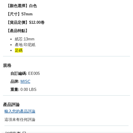
【顏色選擇】白色
【尺寸】57mm
【貨品定價】$12.00卷
【產品特點】
紙芯:13mm
產地:印尼紙
足碼
規格
自訂編碼:
EE005
品牌:
MISC
重量:
0.00 LBS
產品評論
輸入您的產品評論
這項未有任何評論