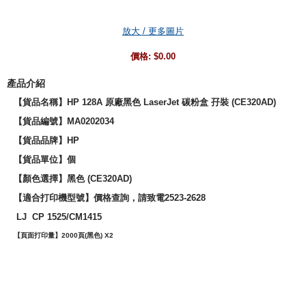
放大 / 更多圖片
價格:
$0.00
產品介紹
【貨品名稱】HP 128A 原廠黑色 LaserJet 碳粉盒 孖裝 (CE320AD)
【貨品編號】MA0202034
【貨品品牌】
HP
【貨品單位】個
【
顏色選擇
】
黑色 (
CE320AD
)
【適合打印機型號】價格查詢，請致電2523-2628
LJ CP 1525/CM1415
【頁面打印量】2000頁(黑色) X2