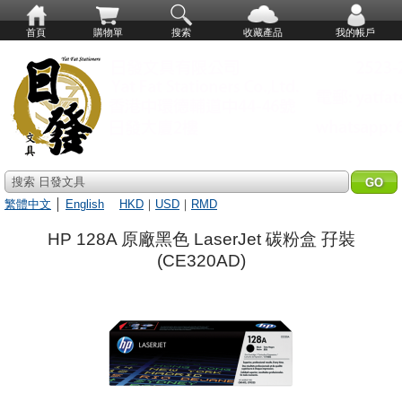
首頁
購物單
搜索
收藏產品
我的帳戶
搜索 日發文具
繁體中文
│
English
HKD
｜
USD
｜
RMD
HP 128A 原廠黑色 LaserJet 碳粉盒 孖裝
(CE320AD)