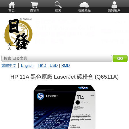
首頁
購物單
搜索
收藏產品
我的帳戶
搜索 日發文具
繁體中文
│
English
HKD
｜
USD
｜
RMD
HP 11A 黑色原廠 LaserJet 碳粉盒 (Q6511A)