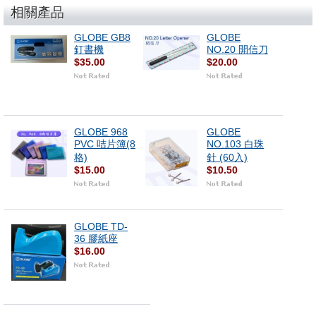
相關產品
GLOBE GB8
GLOBE
釘書機
NO.20 開信刀
$35.00
$20.00
GLOBE 968
GLOBE
PVC 咭片簿(8
NO.103 白珠
格)
針 (60入)
$15.00
$10.50
GLOBE TD-
36 膠紙座
$16.00