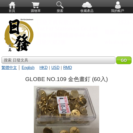
首頁
購物單
搜索
收藏產品
我的帳戶
搜索 日發文具
繁體中文
│
English
HKD
｜
USD
｜
RMD
GLOBE NO.109 金色畫釘 (60入)