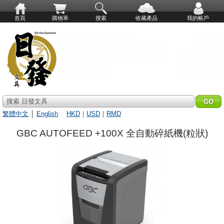
首頁
購物單
搜索
收藏產品
我的帳戶
搜索 日發文具
繁體中文
│
English
HKD
｜
USD
｜
RMD
GBC AUTOFEED +100X 全自動碎紙機(粒狀)