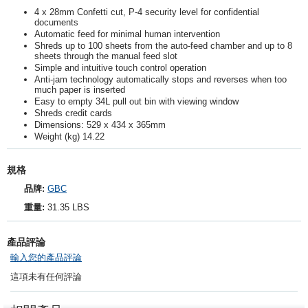
4 x 28mm Confetti cut, P-4 security level for confidential
documents
Automatic feed for minimal human intervention
Shreds up to 100 sheets from the auto-feed chamber and up to 8
sheets through the manual feed slot
Simple and intuitive touch control operation
Anti-jam technology automatically stops and reverses when too
much paper is inserted
Easy to empty 34L pull out bin with viewing window
Shreds credit cards
Dimensions: 529 x 434 x 365mm
Weight (kg) 14.22
規格
品牌:
GBC
重量:
31.35 LBS
產品評論
輸入您的產品評論
這項未有任何評論