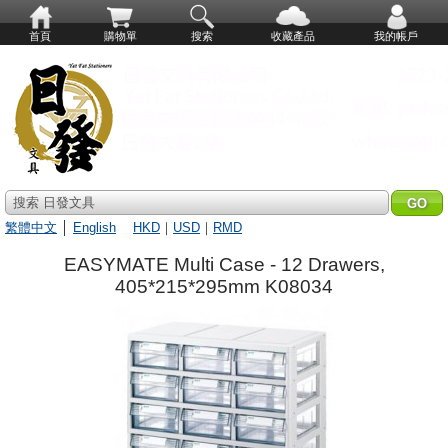
首頁
購物單
搜索
收藏產品
我的帳戶
搜索 日發文具
繁體中文
│
English
HKD
｜
USD
｜
RMD
EASYMATE Multi Case - 12 Drawers,
405*215*295mm K08034