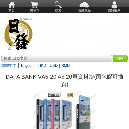
首頁
購物單
搜索
收藏產品
我的帳戶
搜索 日發文具
繁體中文
│
English
HKD
｜
USD
｜
RMD
DATA BANK VA5-20 A5 20頁資料簿(面包膠可插
頁)