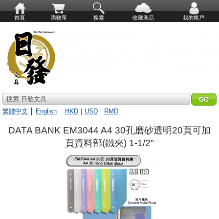
首頁
購物單
搜索
收藏產品
我的帳戶
搜索 日發文具
繁體中文
│
English
HKD
｜
USD
｜
RMD
DATA BANK EM3044 A4 30孔磨砂透明20頁可加
頁資料部(鐵夾) 1-1/2"