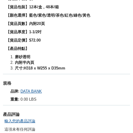
【貨品包裝】12本/盒 , 48本/箱
【顏色選擇】藍色/紫色
/透明/茶色/紅色/綠色/黃色
【貨品頁數】內附20頁
【貨品厚度】1-1/2吋
【貨品定價】$72.00
【產品特點】
磨砂透明
內附半內頁
尺寸:H318 x W255 x D35mm
規格
品牌:
DATA BANK
重量:
0.00 LBS
產品評論
輸入您的產品評論
這項未有任何評論