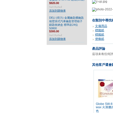
$920.00
添加到購物車
DELI (得力) 金屬鑰匙櫃鑰匙
在類別中尋找
箱壁掛式汽車鑰匙管理箱子
鎖匙收納盒 標準款24位
文儀用品
50800
標籤紙
$300.00
標籤紙
便條紙
添加到購物車
產品評論
這項未有任何
其他客戶還會購
Globe SW-8 
wax 火漆臘(
色