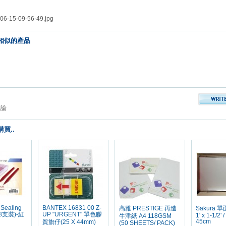
相似的產品
評論
買..
Sealing
BANTEX 16831 00 Z-
高雅 PRESTIGE 再造
Sakura
8支裝)-紅
UP "URGENT" 單色膠
1' x 1-1/2' 
牛津紙 A4 118GSM
45cm
質旗仔(25 X 44mm)
(50 SHEETS/ PACK)