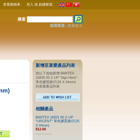
查看購物車
登入
或
創建帳號
搜索
進階搜索
|
搜索提示
新增至喜愛產品列表
按以下按鈕新增 BANTEX
16830 00 Z-UP "Sign Here"
單色膠質旗仔(25 X 44mm)
到喜愛產品列表
mm)
相關產品
BANTEX 16831 00 Z-UP
"URGENT" 單色膠質旗仔(25
X 44mm)
$12.00