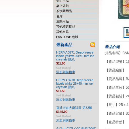
美術用品
桌上遊戲
茶水間用品
名片
運動用品
其他精選貨品
其他文具
PANTONE 色版
最新產品
產品介紹
HERMA 3771 Deep-freeze
貨品名稱】BANTEX
labels yellow 26x40 mm ice
crystals 貼紙
【貨品型號】168
$11.50
【貨品編號】
添加到購物車
【貨品品牌】BA
HERMA 3770 Deep-freeze
labels white 26x40 mm ice
crystals 貼紙
【貨品單位】50
$11.50
【貨品包裝】24/
添加到購物車
【尺寸】25 x 4
香港街道大廈詳圖 第32版
$145.00
【貨品定價】$12
添加到購物車
【產品特點】
金益山 CYS K-30 匙箱(30條)