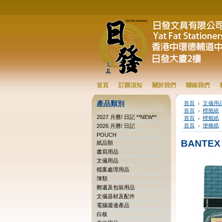
首頁
訂購須知
關於我們
聯絡我們
產品類別
首頁
文儀用
首頁
標籤紙
2027 月曆/ 日記 **NEW**
首頁
標籤紙
首頁
便條紙
2026 月曆/ 日記
POUCH
BANTEX 
紙品類
書寫用品
文儀用品
檔案處理用品
簿類
郵遞及包裝用品
文儀器材及配件
電腦週邊產品
白板