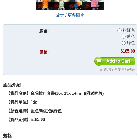
放大 / 更多圖片
粉紅色
顏色:
藍色
綠色
$185.00
價格:
or
新增至喜愛產品列表
產品介紹
【貨品名稱】麻雀旅行套裝(26x 19x 14mm)(附送啤牌)
【貨品單位】1盒
【顏色選擇】藍色/粉紅色/綠色
【貨品定價】$185.00
規格