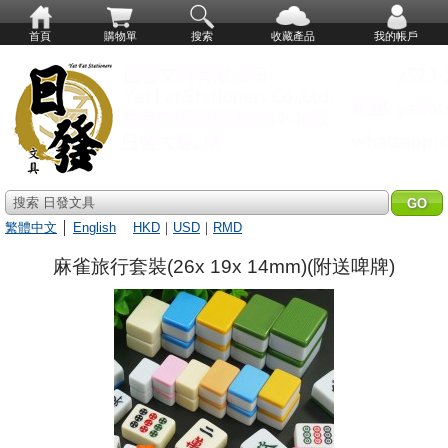
首頁
購物單
搜索
收藏產品
我的帳戶
搜索 日發文具
繁體中文
│
English
HKD
｜
USD
｜
RMD
麻雀旅行套裝(26x 19x 14mm)(附送啤牌)