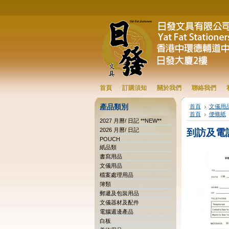
首頁
訂購須知
關於我們
聯絡我們
產品類別
首頁
文儀用
首頁
便條紙
2027 月曆/ 日記 **NEW**
2026 月曆/ 日記
到訪及電
POUCH
紙品類
書寫用品
文儀用品
檔案處理用品
簿類
郵遞及包裝用品
文儀器材及配件
電腦週邊產品
白板