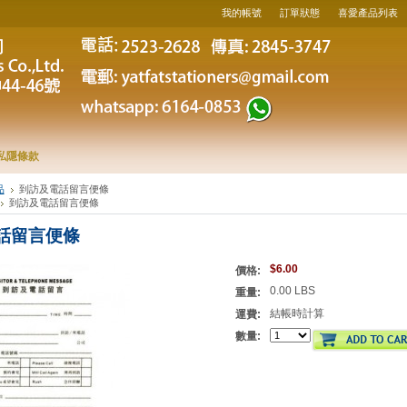
我的帳號
訂單狀態
喜愛產品列表
私隱條款
品
到訪及電話留言便條
到訪及電話留言便條
話留言便條
$6.00
價格:
0.00 LBS
重量:
結帳時計算
運費:
數量: