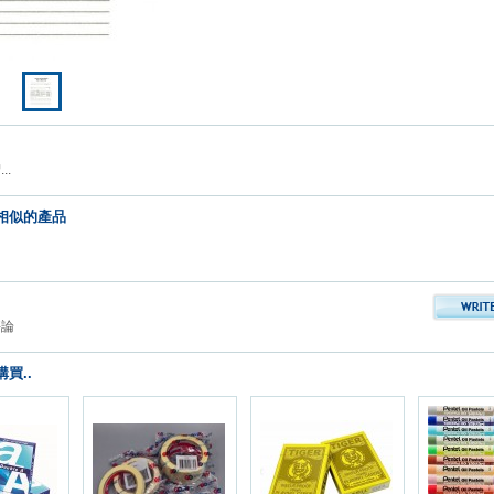
..
相似的產品
評論
買..