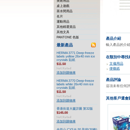
美術用品
桌上遊戲
茶水間用品
名片
運動用品
其他精選貨品
其他文具
PANTONE 色版
產品介紹
輸入產品的介紹.
最新產品
HERMA 3771 Deep-freeze
labels yellow 26x40 mm ice
在類別中尋找
crystals 貼紙
文儀用品
$11.50
便條紙
添加到購物車
產品評論
HERMA 3770 Deep-freeze
labels white 26x40 mm ice
這項未有任何
crystals 貼紙
$11.50
其他客戶還會購
添加到購物車
香港街道大廈詳圖 第32版
$145.00
添加到購物車
金益山 CYS K-30 匙箱(30條)